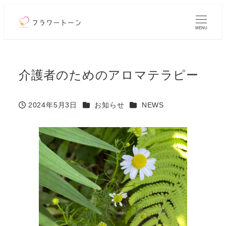
メ
MENU
イ
ン
コ
介護者のためのアロマテラピー
ン
テ
カテゴリー
カテゴリー
2024年5月3日
お知らせ
NEWS
投稿日
ン
ツ
へ
移
動